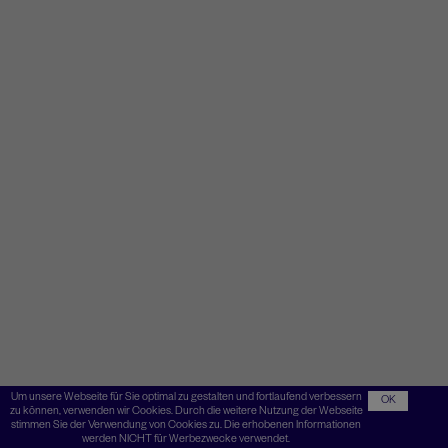
Um unsere Webseite für Sie optimal zu gestalten und fortlaufend verbessern
OK
zu können, verwenden wir Cookies. Durch die weitere Nutzung der Webseite
stimmen Sie der Verwendung von Cookies zu. Die erhobenen Informationen
werden NICHT für Werbezwecke verwendet.