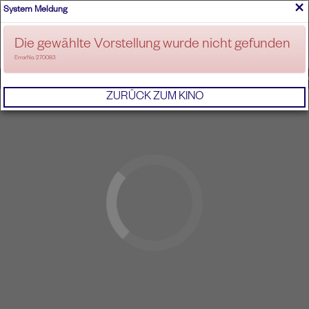
×
System Meldung
ANMELDEN
Die gewählte Vorstellung wurde nicht gefunden
ErrorNo. 270083
IMPRESSUM
AGB
DATENSCHUTZERKL
ZURÜCK ZUM KINO