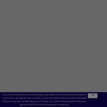
Um unsere Webseite für Sie optimal zu gestalten und fortlaufend verbessern
OK
zu können, verwenden wir Cookies. Durch die weitere Nutzung der Webseite
stimmen Sie der Verwendung von Cookies zu. Die erhobenen Informationen
werden NICHT für Werbezwecke verwendet.