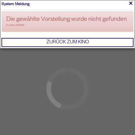
×
System Meldung
ANMELDEN
Die gewählte Vorstellung wurde nicht gefunden
ErrorNo. 270083
IMPRESSUM
AGB
DATENSCHUTZERKL
ZURÜCK ZUM KINO