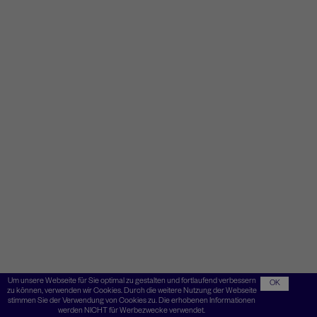
Um unsere Webseite für Sie optimal zu gestalten und fortlaufend verbessern
OK
zu können, verwenden wir Cookies. Durch die weitere Nutzung der Webseite
stimmen Sie der Verwendung von Cookies zu. Die erhobenen Informationen
werden NICHT für Werbezwecke verwendet.