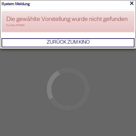
×
System Meldung
ANMELDEN
Die gewählte Vorstellung wurde nicht gefunden
ErrorNo. 270083
IMPRESSUM
AGB
DATENSCHUTZERKL
ZURÜCK ZUM KINO