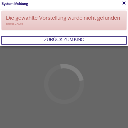
×
System Meldung
ANMELDEN
Die gewählte Vorstellung wurde nicht gefunden
ErrorNo. 270083
IMPRESSUM
AGB
DATENSCHUTZERKL
ZURÜCK ZUM KINO