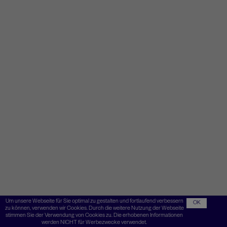
Um unsere Webseite für Sie optimal zu gestalten und fortlaufend verbessern
OK
zu können, verwenden wir Cookies. Durch die weitere Nutzung der Webseite
stimmen Sie der Verwendung von Cookies zu. Die erhobenen Informationen
werden NICHT für Werbezwecke verwendet.