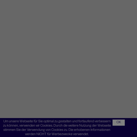
Um unsere Webseite für Sie optimal zu gestalten und fortlaufend verbessern
OK
zu können, verwenden wir Cookies. Durch die weitere Nutzung der Webseite
stimmen Sie der Verwendung von Cookies zu. Die erhobenen Informationen
werden NICHT für Werbezwecke verwendet.