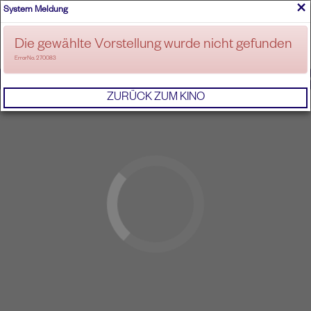
×
System Meldung
ANMELDEN
Die gewählte Vorstellung wurde nicht gefunden
ErrorNo. 270083
IMPRESSUM
AGB
DATENSCHUTZERKL
ZURÜCK ZUM KINO