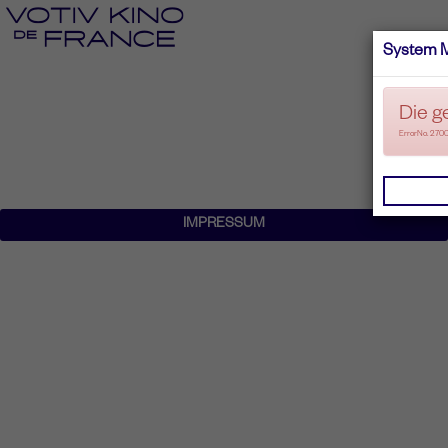
System 
Die g
ErrorNo. 270
IMPRESSUM