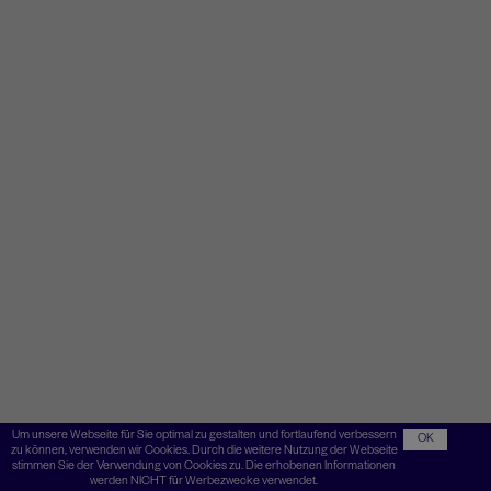
Um unsere Webseite für Sie optimal zu gestalten und fortlaufend verbessern
OK
zu können, verwenden wir Cookies. Durch die weitere Nutzung der Webseite
stimmen Sie der Verwendung von Cookies zu. Die erhobenen Informationen
werden NICHT für Werbezwecke verwendet.