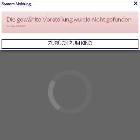
×
System Meldung
ANMELDEN
Die gewählte Vorstellung wurde nicht gefunden
ErrorNo. 270083
IMPRESSUM
AGB
DATENSCHUTZERKL
ZURÜCK ZUM KINO