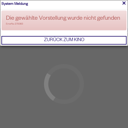
×
System Meldung
ANMELDEN
Die gewählte Vorstellung wurde nicht gefunden
ErrorNo. 270083
IMPRESSUM
AGB
DATENSCHUTZERKL
ZURÜCK ZUM KINO