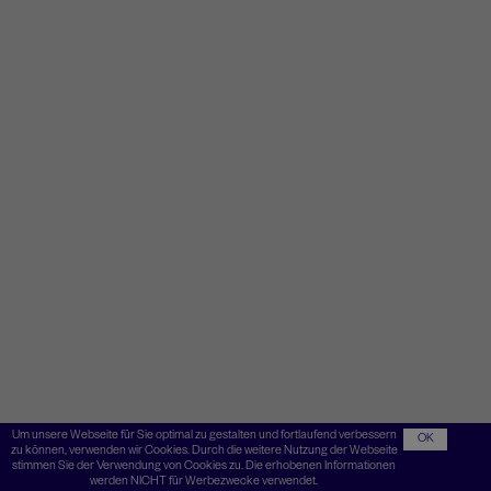
Um unsere Webseite für Sie optimal zu gestalten und fortlaufend verbessern
OK
zu können, verwenden wir Cookies. Durch die weitere Nutzung der Webseite
stimmen Sie der Verwendung von Cookies zu. Die erhobenen Informationen
werden NICHT für Werbezwecke verwendet.