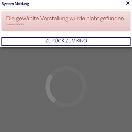
×
System Meldung
ANMELDEN
Die gewählte Vorstellung wurde nicht gefunden
ErrorNo. 270083
IMPRESSUM
AGB
DATENSCHUTZERKL
ZURÜCK ZUM KINO