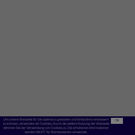
Um unsere Webseite für Sie optimal zu gestalten und fortlaufend verbessern
OK
zu können, verwenden wir Cookies. Durch die weitere Nutzung der Webseite
stimmen Sie der Verwendung von Cookies zu. Die erhobenen Informationen
werden NICHT für Werbezwecke verwendet.