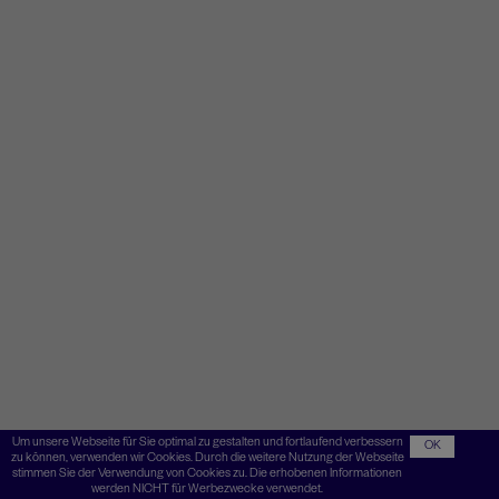
Um unsere Webseite für Sie optimal zu gestalten und fortlaufend verbessern
OK
zu können, verwenden wir Cookies. Durch die weitere Nutzung der Webseite
stimmen Sie der Verwendung von Cookies zu. Die erhobenen Informationen
werden NICHT für Werbezwecke verwendet.