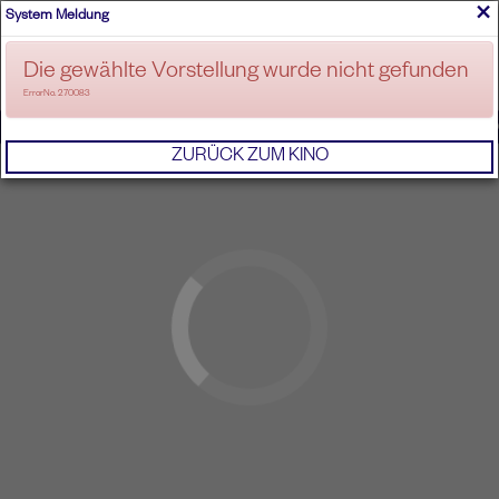
×
System Meldung
ANMELDEN
Die gewählte Vorstellung wurde nicht gefunden
ErrorNo. 270083
IMPRESSUM
AGB
DATENSCHUTZERKL
ZURÜCK ZUM KINO