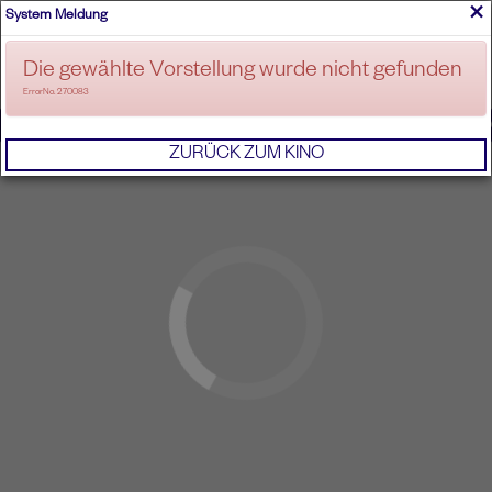
×
System Meldung
ANMELDEN
Die gewählte Vorstellung wurde nicht gefunden
ErrorNo. 270083
IMPRESSUM
AGB
DATENSCHUTZERKL
ZURÜCK ZUM KINO