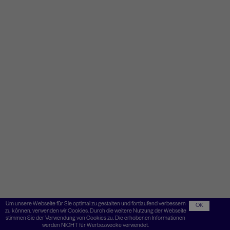
Um unsere Webseite für Sie optimal zu gestalten und fortlaufend verbessern
OK
zu können, verwenden wir Cookies. Durch die weitere Nutzung der Webseite
stimmen Sie der Verwendung von Cookies zu. Die erhobenen Informationen
werden NICHT für Werbezwecke verwendet.