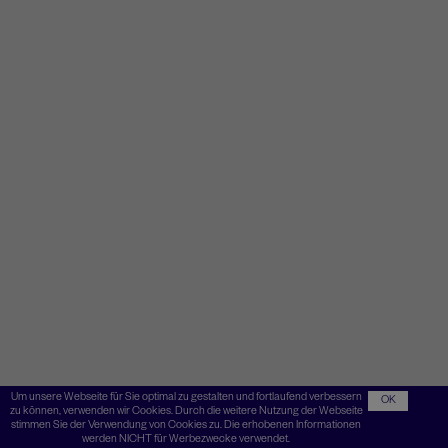
Um unsere Webseite für Sie optimal zu gestalten und fortlaufend verbessern
OK
zu können, verwenden wir Cookies. Durch die weitere Nutzung der Webseite
stimmen Sie der Verwendung von Cookies zu. Die erhobenen Informationen
werden NICHT für Werbezwecke verwendet.