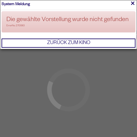
×
System Meldung
ANMELDEN
Die gewählte Vorstellung wurde nicht gefunden
ErrorNo. 270083
IMPRESSUM
AGB
DATENSCHUTZERKL
ZURÜCK ZUM KINO