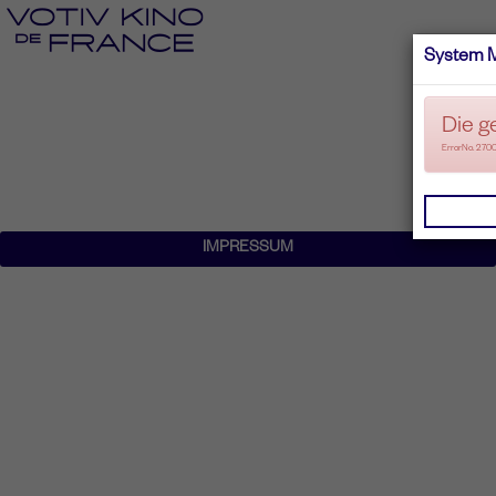
System 
Die g
ErrorNo. 270
IMPRESSUM