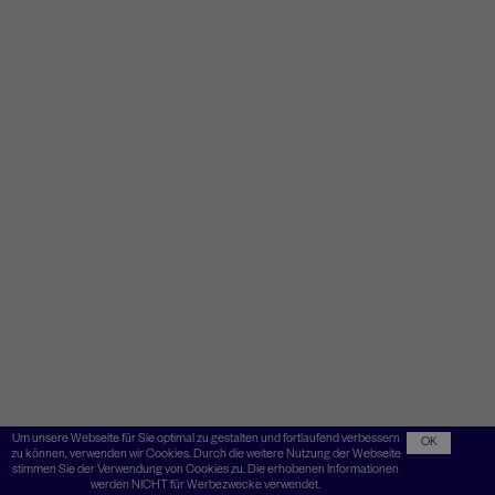
Um unsere Webseite für Sie optimal zu gestalten und fortlaufend verbessern
OK
zu können, verwenden wir Cookies. Durch die weitere Nutzung der Webseite
stimmen Sie der Verwendung von Cookies zu. Die erhobenen Informationen
werden NICHT für Werbezwecke verwendet.