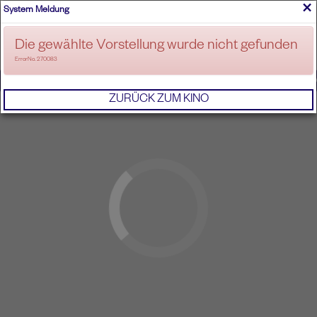
×
System Meldung
ANMELDEN
Die gewählte Vorstellung wurde nicht gefunden
ErrorNo. 270083
IMPRESSUM
AGB
DATENSCHUTZERKL
ZURÜCK ZUM KINO