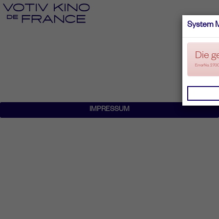
System 
Die g
ErrorNo. 270
IMPRESSUM