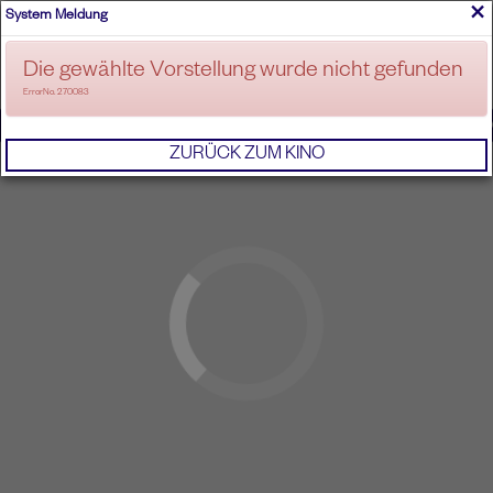
×
System Meldung
ANMELDEN
Die gewählte Vorstellung wurde nicht gefunden
ErrorNo. 270083
IMPRESSUM
AGB
DATENSCHUTZERKL
ZURÜCK ZUM KINO