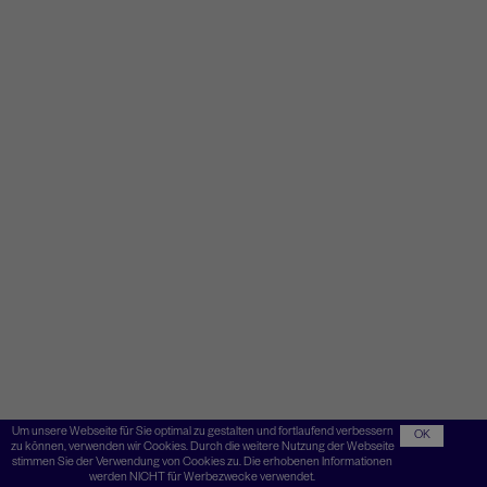
Um unsere Webseite für Sie optimal zu gestalten und fortlaufend verbessern
OK
zu können, verwenden wir Cookies. Durch die weitere Nutzung der Webseite
stimmen Sie der Verwendung von Cookies zu. Die erhobenen Informationen
werden NICHT für Werbezwecke verwendet.