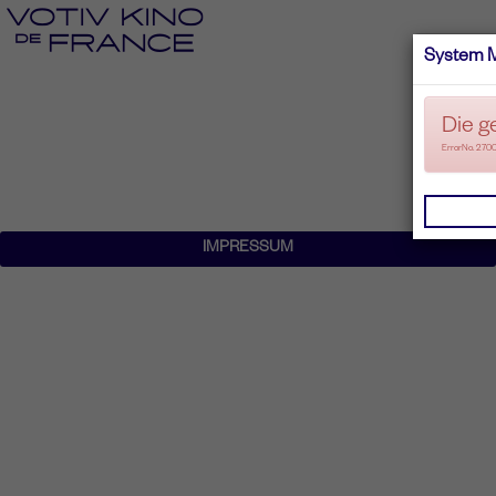
System 
Die g
ErrorNo. 270
IMPRESSUM