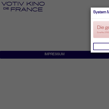
System 
Die g
ErrorNo. 270
IMPRESSUM