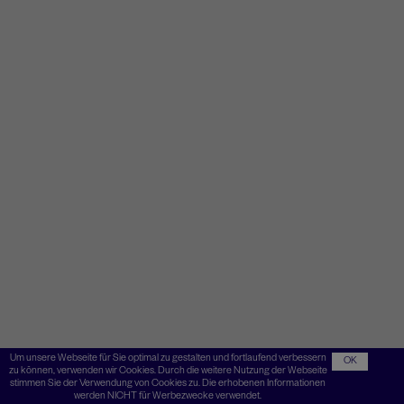
Um unsere Webseite für Sie optimal zu gestalten und fortlaufend verbessern
OK
zu können, verwenden wir Cookies. Durch die weitere Nutzung der Webseite
stimmen Sie der Verwendung von Cookies zu. Die erhobenen Informationen
werden NICHT für Werbezwecke verwendet.