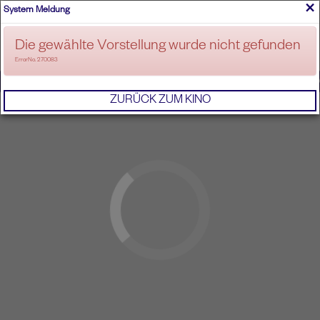
×
System Meldung
ANMELDEN
Die gewählte Vorstellung wurde nicht gefunden
ErrorNo. 270083
IMPRESSUM
AGB
DATENSCHUTZERKL
ZURÜCK ZUM KINO