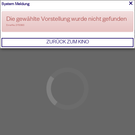
×
System Meldung
ANMELDEN
Die gewählte Vorstellung wurde nicht gefunden
ErrorNo. 270083
IMPRESSUM
AGB
DATENSCHUTZERKL
ZURÜCK ZUM KINO