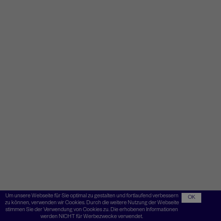
Um unsere Webseite für Sie optimal zu gestalten und fortlaufend verbessern
OK
zu können, verwenden wir Cookies. Durch die weitere Nutzung der Webseite
stimmen Sie der Verwendung von Cookies zu. Die erhobenen Informationen
werden NICHT für Werbezwecke verwendet.