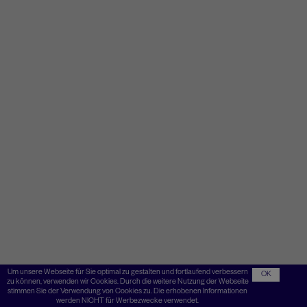
Um unsere Webseite für Sie optimal zu gestalten und fortlaufend verbessern
OK
zu können, verwenden wir Cookies. Durch die weitere Nutzung der Webseite
stimmen Sie der Verwendung von Cookies zu. Die erhobenen Informationen
werden NICHT für Werbezwecke verwendet.