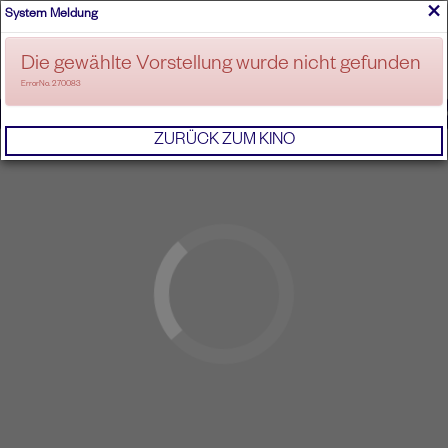
×
System Meldung
ANMELDEN
Die gewählte Vorstellung wurde nicht gefunden
ErrorNo. 270083
IMPRESSUM
AGB
DATENSCHUTZERKL
ZURÜCK ZUM KINO