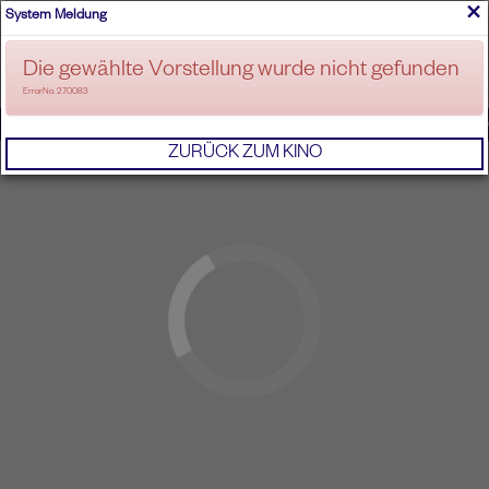
×
System Meldung
ANMELDEN
Die gewählte Vorstellung wurde nicht gefunden
ErrorNo. 270083
IMPRESSUM
AGB
DATENSCHUTZERKL
ZURÜCK ZUM KINO