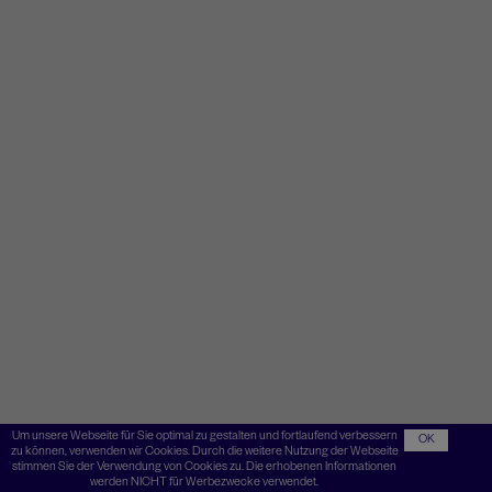
Um unsere Webseite für Sie optimal zu gestalten und fortlaufend verbessern
OK
zu können, verwenden wir Cookies. Durch die weitere Nutzung der Webseite
stimmen Sie der Verwendung von Cookies zu. Die erhobenen Informationen
werden NICHT für Werbezwecke verwendet.