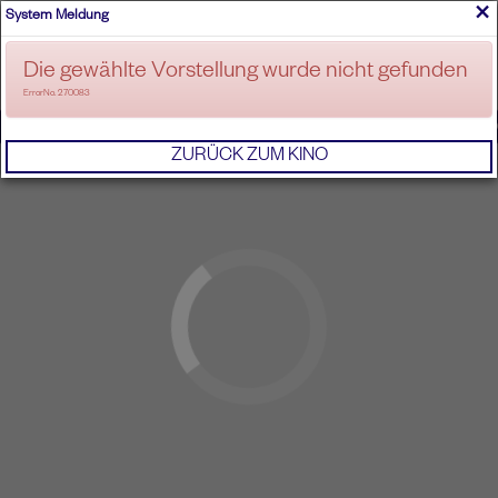
×
System Meldung
ANMELDEN
Die gewählte Vorstellung wurde nicht gefunden
ErrorNo. 270083
IMPRESSUM
AGB
DATENSCHUTZERKL
ZURÜCK ZUM KINO