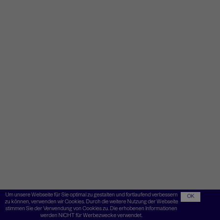
Um unsere Webseite für Sie optimal zu gestalten und fortlaufend verbessern
OK
zu können, verwenden wir Cookies. Durch die weitere Nutzung der Webseite
stimmen Sie der Verwendung von Cookies zu. Die erhobenen Informationen
werden NICHT für Werbezwecke verwendet.