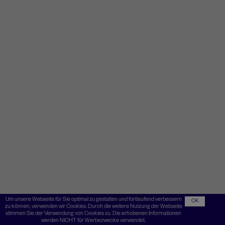
Um unsere Webseite für Sie optimal zu gestalten und fortlaufend verbessern
OK
zu können, verwenden wir Cookies. Durch die weitere Nutzung der Webseite
stimmen Sie der Verwendung von Cookies zu. Die erhobenen Informationen
werden NICHT für Werbezwecke verwendet.