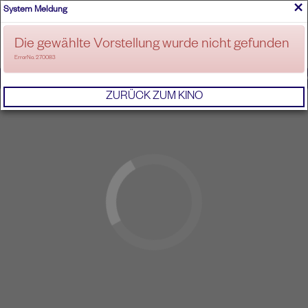
×
System Meldung
ANMELDEN
Die gewählte Vorstellung wurde nicht gefunden
ErrorNo. 270083
IMPRESSUM
AGB
DATENSCHUTZERKL
ZURÜCK ZUM KINO