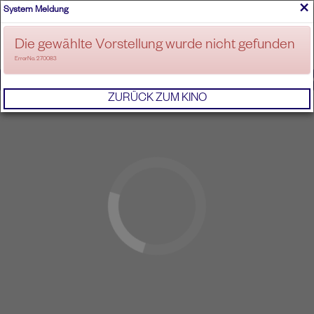
×
System Meldung
ANMELDEN
Die gewählte Vorstellung wurde nicht gefunden
ErrorNo. 270083
IMPRESSUM
AGB
DATENSCHUTZERKL
ZURÜCK ZUM KINO