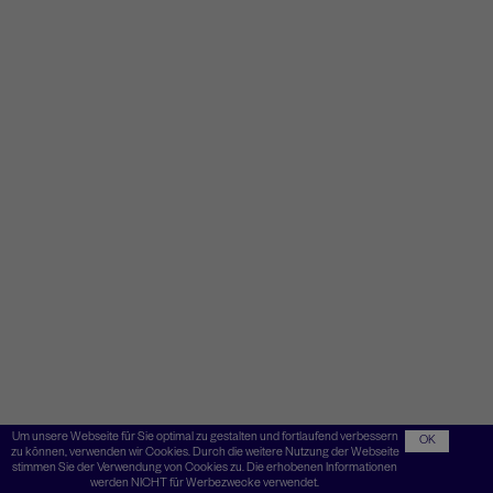
Um unsere Webseite für Sie optimal zu gestalten und fortlaufend verbessern
OK
zu können, verwenden wir Cookies. Durch die weitere Nutzung der Webseite
stimmen Sie der Verwendung von Cookies zu. Die erhobenen Informationen
werden NICHT für Werbezwecke verwendet.