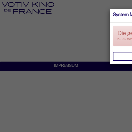
System 
Die g
ErrorNo. 270
IMPRESSUM