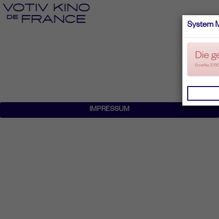
System 
Die g
ErrorNo. 270
IMPRESSUM