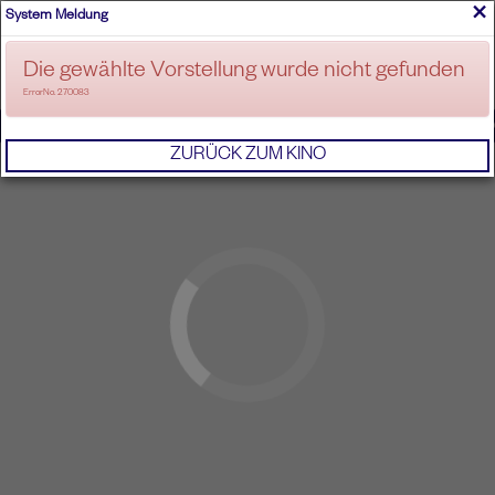
×
System Meldung
ANMELDEN
Die gewählte Vorstellung wurde nicht gefunden
ErrorNo. 270083
IMPRESSUM
AGB
DATENSCHUTZERKL
ZURÜCK ZUM KINO