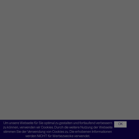
Um unsere Webseite für Sie optimal zu gestalten und fortlaufend verbessern
OK
zu können, verwenden wir Cookies. Durch die weitere Nutzung der Webseite
stimmen Sie der Verwendung von Cookies zu. Die erhobenen Informationen
werden NICHT für Werbezwecke verwendet.