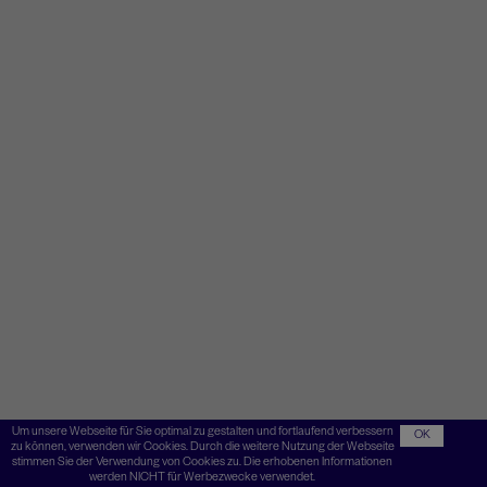
Um unsere Webseite für Sie optimal zu gestalten und fortlaufend verbessern
OK
zu können, verwenden wir Cookies. Durch die weitere Nutzung der Webseite
stimmen Sie der Verwendung von Cookies zu. Die erhobenen Informationen
werden NICHT für Werbezwecke verwendet.