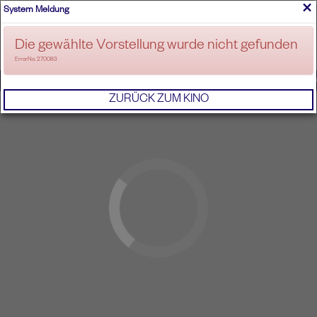
×
System Meldung
ANMELDEN
Die gewählte Vorstellung wurde nicht gefunden
ErrorNo. 270083
IMPRESSUM
AGB
DATENSCHUTZERKL
ZURÜCK ZUM KINO