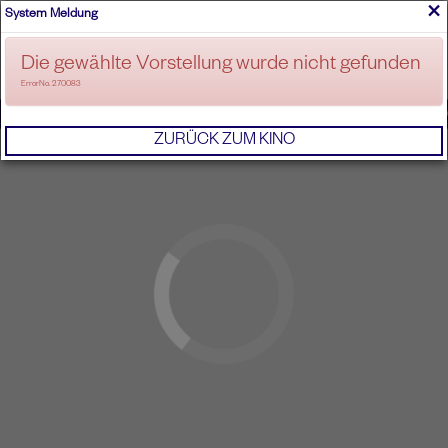
×
System Meldung
ANMELDEN
Die gewählte Vorstellung wurde nicht gefunden
ErrorNo. 270083
IMPRESSUM
AGB
DATENSCHUTZERKL
ZURÜCK ZUM KINO