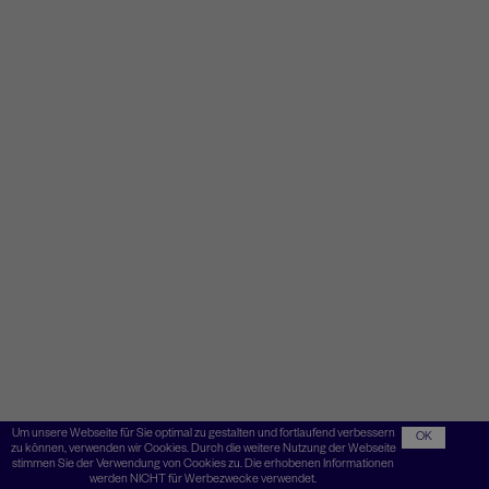
Um unsere Webseite für Sie optimal zu gestalten und fortlaufend verbessern
OK
zu können, verwenden wir Cookies. Durch die weitere Nutzung der Webseite
stimmen Sie der Verwendung von Cookies zu. Die erhobenen Informationen
werden NICHT für Werbezwecke verwendet.