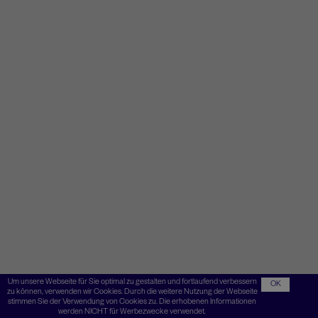
Um unsere Webseite für Sie optimal zu gestalten und fortlaufend verbessern
OK
zu können, verwenden wir Cookies. Durch die weitere Nutzung der Webseite
stimmen Sie der Verwendung von Cookies zu. Die erhobenen Informationen
werden NICHT für Werbezwecke verwendet.