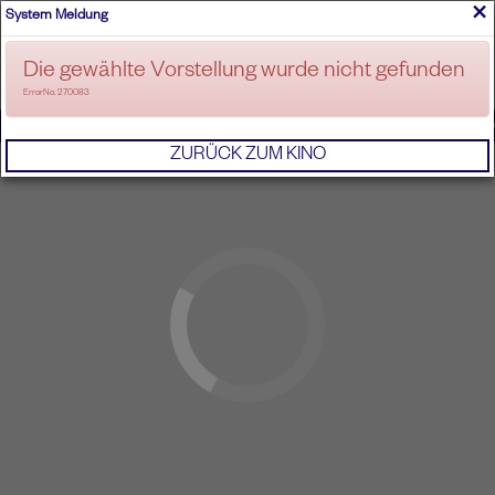
×
System Meldung
ANMELDEN
Die gewählte Vorstellung wurde nicht gefunden
ErrorNo. 270083
IMPRESSUM
AGB
DATENSCHUTZERKL
ZURÜCK ZUM KINO