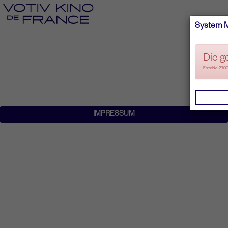
System 
Die g
ErrorNo. 270
IMPRESSUM