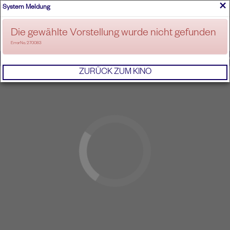
×
System Meldung
ANMELDEN
Die gewählte Vorstellung wurde nicht gefunden
ErrorNo. 270083
IMPRESSUM
AGB
DATENSCHUTZERKL
ZURÜCK ZUM KINO