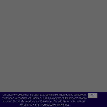
Um unsere Webseite für Sie optimal zu gestalten und fortlaufend verbessern
OK
zu können, verwenden wir Cookies. Durch die weitere Nutzung der Webseite
stimmen Sie der Verwendung von Cookies zu. Die erhobenen Informationen
werden NICHT für Werbezwecke verwendet.