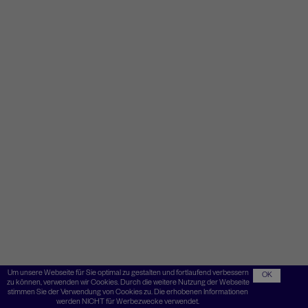
Um unsere Webseite für Sie optimal zu gestalten und fortlaufend verbessern
OK
zu können, verwenden wir Cookies. Durch die weitere Nutzung der Webseite
stimmen Sie der Verwendung von Cookies zu. Die erhobenen Informationen
werden NICHT für Werbezwecke verwendet.