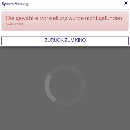
×
System Meldung
ANMELDEN
Die gewählte Vorstellung wurde nicht gefunden
ErrorNo. 270083
IMPRESSUM
AGB
DATENSCHUTZERKL
ZURÜCK ZUM KINO