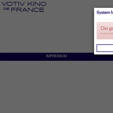
System 
Die g
ErrorNo. 270
IMPRESSUM