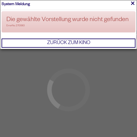
×
System Meldung
ANMELDEN
Die gewählte Vorstellung wurde nicht gefunden
ErrorNo. 270083
IMPRESSUM
AGB
DATENSCHUTZERKL
ZURÜCK ZUM KINO