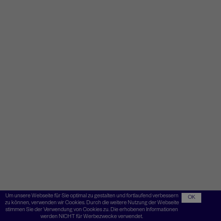
Um unsere Webseite für Sie optimal zu gestalten und fortlaufend verbessern
OK
zu können, verwenden wir Cookies. Durch die weitere Nutzung der Webseite
stimmen Sie der Verwendung von Cookies zu. Die erhobenen Informationen
werden NICHT für Werbezwecke verwendet.