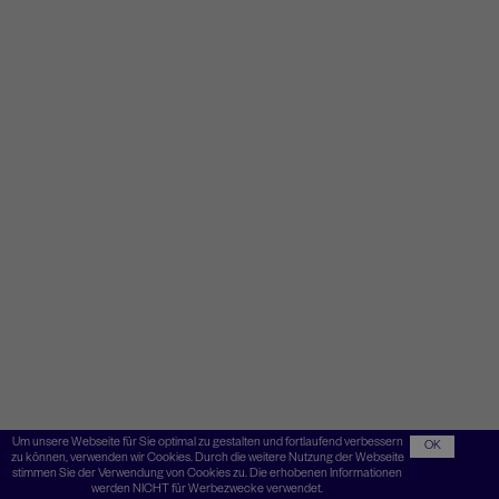
Um unsere Webseite für Sie optimal zu gestalten und fortlaufend verbessern
OK
zu können, verwenden wir Cookies. Durch die weitere Nutzung der Webseite
stimmen Sie der Verwendung von Cookies zu. Die erhobenen Informationen
werden NICHT für Werbezwecke verwendet.