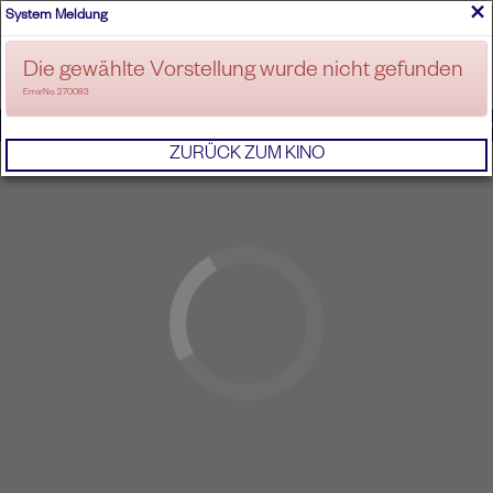
×
System Meldung
ANMELDEN
Die gewählte Vorstellung wurde nicht gefunden
ErrorNo. 270083
IMPRESSUM
AGB
DATENSCHUTZERKL
ZURÜCK ZUM KINO