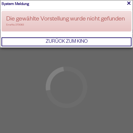
×
System Meldung
ANMELDEN
Die gewählte Vorstellung wurde nicht gefunden
ErrorNo. 270083
IMPRESSUM
AGB
DATENSCHUTZERKL
ZURÜCK ZUM KINO