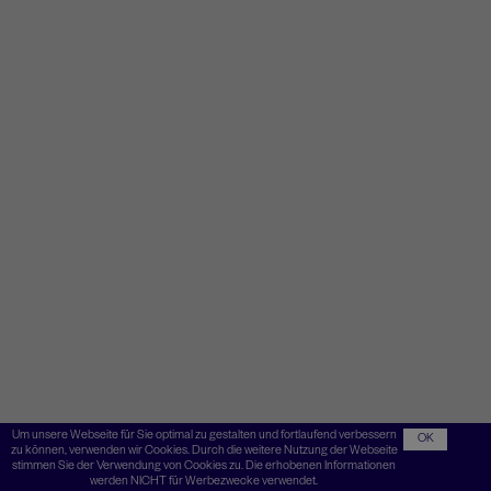
Um unsere Webseite für Sie optimal zu gestalten und fortlaufend verbessern
OK
zu können, verwenden wir Cookies. Durch die weitere Nutzung der Webseite
stimmen Sie der Verwendung von Cookies zu. Die erhobenen Informationen
werden NICHT für Werbezwecke verwendet.