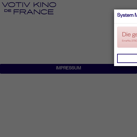
System 
Die g
ErrorNo. 270
IMPRESSUM