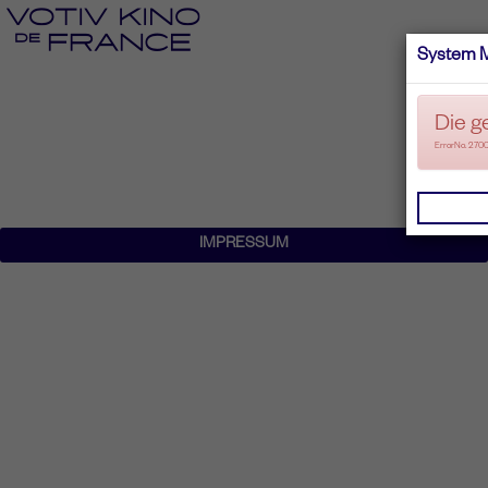
System 
Die g
ErrorNo. 270
IMPRESSUM