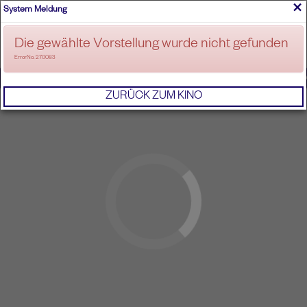
×
System Meldung
ANMELDEN
Die gewählte Vorstellung wurde nicht gefunden
ErrorNo. 270083
IMPRESSUM
AGB
DATENSCHUTZERKL
ZURÜCK ZUM KINO