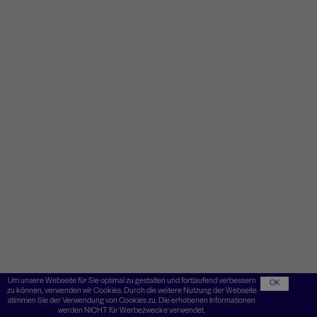
Um unsere Webseite für Sie optimal zu gestalten und fortlaufend verbessern
OK
zu können, verwenden wir Cookies. Durch die weitere Nutzung der Webseite
stimmen Sie der Verwendung von Cookies zu. Die erhobenen Informationen
werden NICHT für Werbezwecke verwendet.