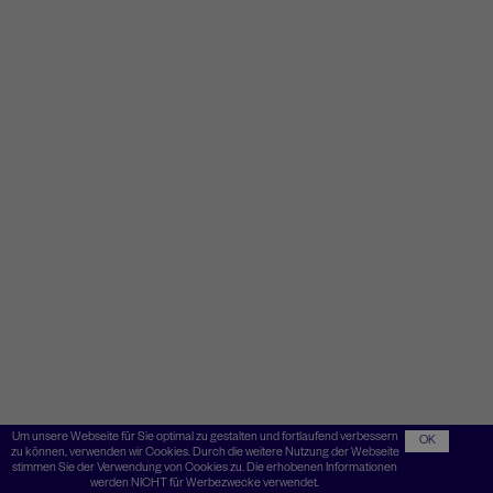
Um unsere Webseite für Sie optimal zu gestalten und fortlaufend verbessern
OK
zu können, verwenden wir Cookies. Durch die weitere Nutzung der Webseite
stimmen Sie der Verwendung von Cookies zu. Die erhobenen Informationen
werden NICHT für Werbezwecke verwendet.