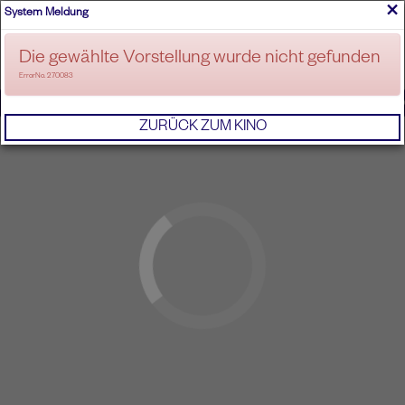
×
System Meldung
ANMELDEN
Die gewählte Vorstellung wurde nicht gefunden
ErrorNo. 270083
IMPRESSUM
AGB
DATENSCHUTZERKL
ZURÜCK ZUM KINO