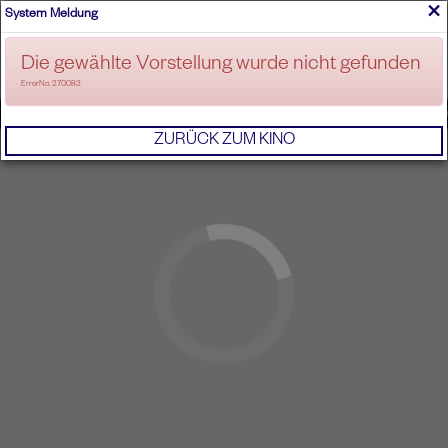
×
System Meldung
ANMELDEN
Die gewählte Vorstellung wurde nicht gefunden
ErrorNo. 270083
IMPRESSUM
AGB
DATENSCHUTZERKL
ZURÜCK ZUM KINO