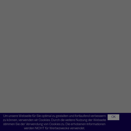
Um unsere Webseite für Sie optimal zu gestalten und fortlaufend verbessern
OK
zu können, verwenden wir Cookies. Durch die weitere Nutzung der Webseite
stimmen Sie der Verwendung von Cookies zu. Die erhobenen Informationen
werden NICHT für Werbezwecke verwendet.