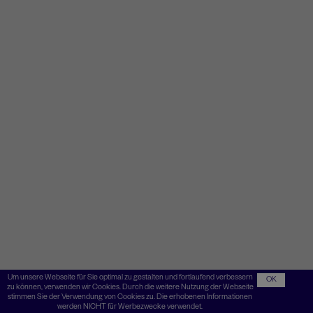
Um unsere Webseite für Sie optimal zu gestalten und fortlaufend verbessern
OK
zu können, verwenden wir Cookies. Durch die weitere Nutzung der Webseite
stimmen Sie der Verwendung von Cookies zu. Die erhobenen Informationen
werden NICHT für Werbezwecke verwendet.