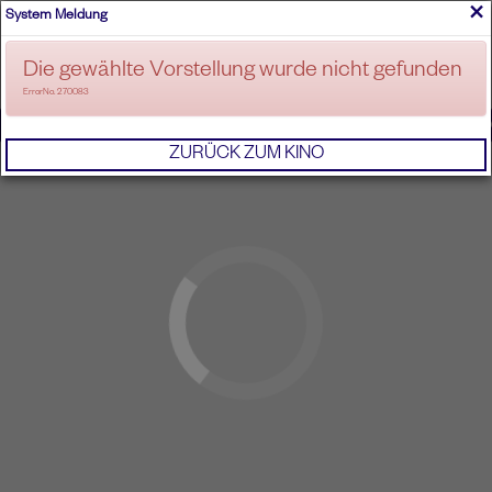
×
System Meldung
ANMELDEN
Die gewählte Vorstellung wurde nicht gefunden
ErrorNo. 270083
IMPRESSUM
AGB
DATENSCHUTZERKL
ZURÜCK ZUM KINO