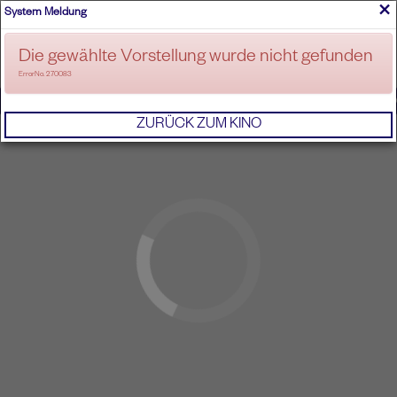
×
System Meldung
ANMELDEN
Die gewählte Vorstellung wurde nicht gefunden
ErrorNo. 270083
IMPRESSUM
AGB
DATENSCHUTZERKL
ZURÜCK ZUM KINO