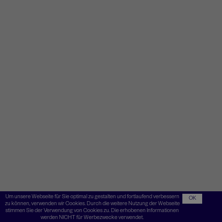
Um unsere Webseite für Sie optimal zu gestalten und fortlaufend verbessern
OK
zu können, verwenden wir Cookies. Durch die weitere Nutzung der Webseite
stimmen Sie der Verwendung von Cookies zu. Die erhobenen Informationen
werden NICHT für Werbezwecke verwendet.