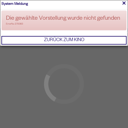
×
System Meldung
ANMELDEN
Die gewählte Vorstellung wurde nicht gefunden
ErrorNo. 270083
IMPRESSUM
AGB
DATENSCHUTZERKL
ZURÜCK ZUM KINO