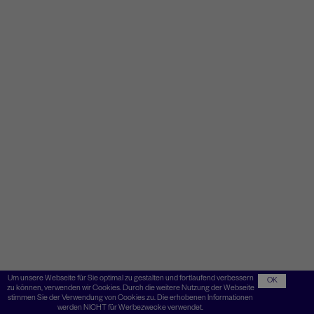
Um unsere Webseite für Sie optimal zu gestalten und fortlaufend verbessern
OK
zu können, verwenden wir Cookies. Durch die weitere Nutzung der Webseite
stimmen Sie der Verwendung von Cookies zu. Die erhobenen Informationen
werden NICHT für Werbezwecke verwendet.