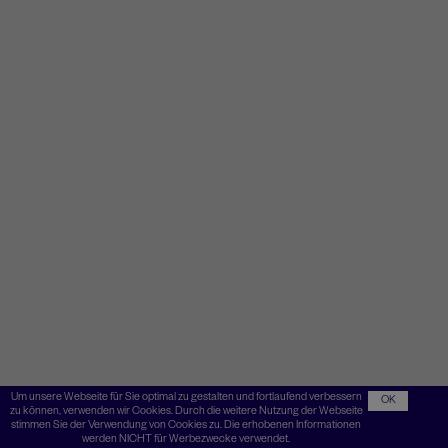
Um unsere Webseite für Sie optimal zu gestalten und fortlaufend verbessern
OK
zu können, verwenden wir Cookies. Durch die weitere Nutzung der Webseite
stimmen Sie der Verwendung von Cookies zu. Die erhobenen Informationen
werden NICHT für Werbezwecke verwendet.