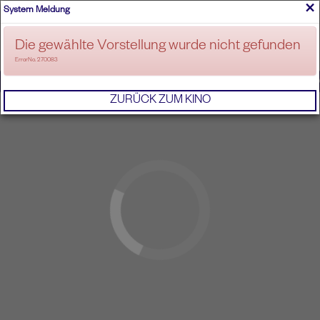
×
System Meldung
ANMELDEN
Die gewählte Vorstellung wurde nicht gefunden
ErrorNo. 270083
IMPRESSUM
AGB
DATENSCHUTZERKL
ZURÜCK ZUM KINO