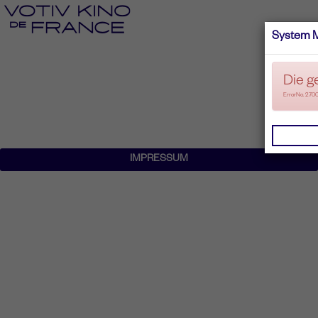
System 
Die g
ErrorNo. 270
IMPRESSUM