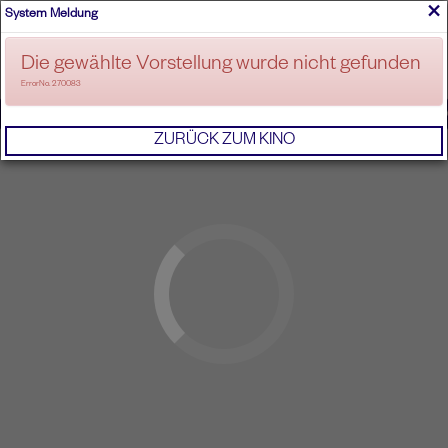
×
System Meldung
ANMELDEN
Die gewählte Vorstellung wurde nicht gefunden
ErrorNo. 270083
IMPRESSUM
AGB
DATENSCHUTZERKL
ZURÜCK ZUM KINO