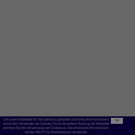
Um unsere Webseite für Sie optimal zu gestalten und fortlaufend verbessern
OK
zu können, verwenden wir Cookies. Durch die weitere Nutzung der Webseite
stimmen Sie der Verwendung von Cookies zu. Die erhobenen Informationen
werden NICHT für Werbezwecke verwendet.