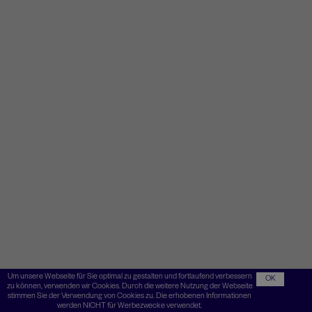
Um unsere Webseite für Sie optimal zu gestalten und fortlaufend verbessern
OK
zu können, verwenden wir Cookies. Durch die weitere Nutzung der Webseite
stimmen Sie der Verwendung von Cookies zu. Die erhobenen Informationen
werden NICHT für Werbezwecke verwendet.