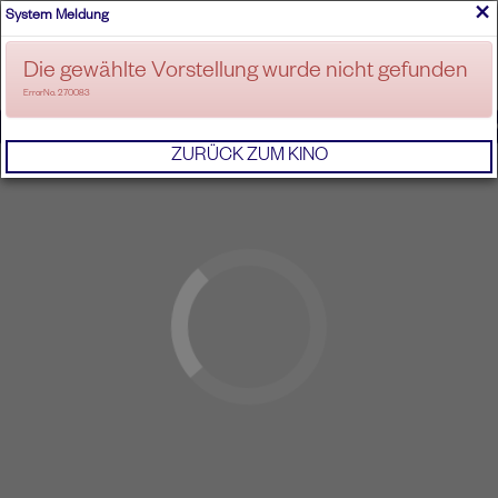
×
System Meldung
ANMELDEN
Die gewählte Vorstellung wurde nicht gefunden
ErrorNo. 270083
IMPRESSUM
AGB
DATENSCHUTZERKL
ZURÜCK ZUM KINO